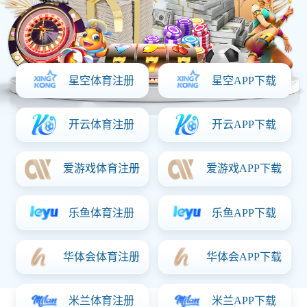
手机App
网页版
雄鹿双核合砍62分仍输球，利拉德
防守成最大软肋？
2026-06-06 15:00
57 次阅读
首页
/
体育动态
在刚刚结束的一场NBA常规赛焦点战中，密尔沃基雄